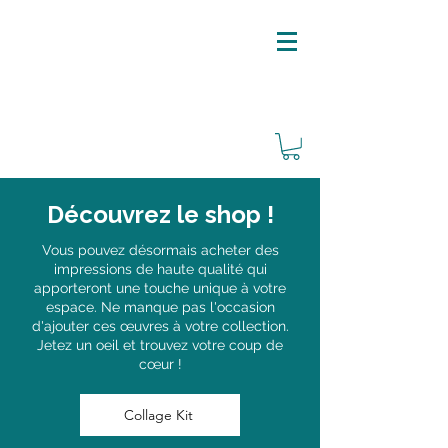
ARRÊT SUR IMAGE
Découvrez le shop !
Vous pouvez désormais acheter des
impressions de haute qualité qui
apporteront une touche unique à votre
espace. Ne manque pas l'occasion
d'ajouter ces œuvres à votre collection.
Jetez un oeil et trouvez votre coup de
cœur !
Collage Kit