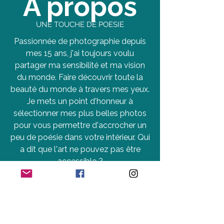
À propos
UNE TOUCHE DE POESIE
Passionnée de photographie depuis
mes 15 ans, j'ai toujours voulu
partager ma sensibilité et ma vision
du monde. Faire découvrir toute la
beauté du monde à travers mes yeux.
Je mets un point d'honneur à
sélectionner mes plus belles photos
pour vous permettre d'accrocher un
peu de poésie dans votre intérieur. Qui
a dit que l'art ne pouvez pas être
accessible ?
Découvrez moi !